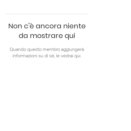
Non c'è ancora niente
da mostrare qui
Quando questo membro aggiungerà
informazioni su di sé, le vedrai qui.
Via Zanella 44/7
20133 Milano
+39 02 36 79 81
31
info@apci.it