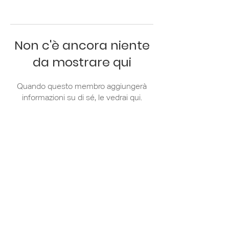
Non c'è ancora niente
da mostrare qui
Quando questo membro aggiungerà
informazioni su di sé, le vedrai qui.
Via Zanella 44/7
20133 Milano
+39 02 36 79 81
31
info@apci.it