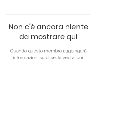
Non c'è ancora niente
da mostrare qui
Quando questo membro aggiungerà
informazioni su di sé, le vedrai qui.
Via Zanella 44/7
20133 Milano
+39 02 36 79 81
31
info@apci.it