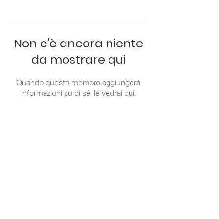
Non c'è ancora niente
da mostrare qui
Quando questo membro aggiungerà
informazioni su di sé, le vedrai qui.
Via Zanella 44/7
20133 Milano
+39 02 36 79 81
31
info@apci.it