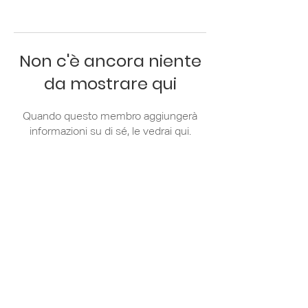
Non c'è ancora niente
da mostrare qui
Quando questo membro aggiungerà
informazioni su di sé, le vedrai qui.
Via Zanella 44/7
20133 Milano
+39 02 36 79 81
31
info@apci.it