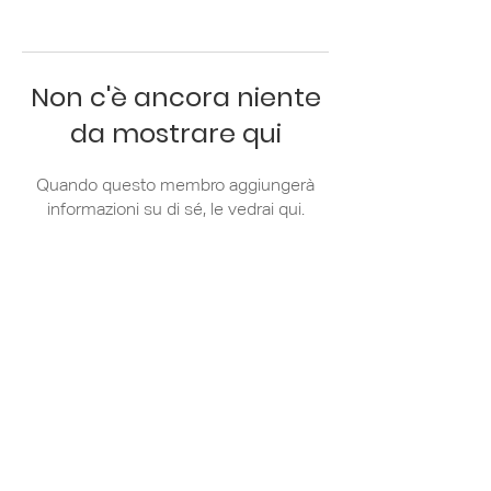
Non c'è ancora niente
da mostrare qui
Quando questo membro aggiungerà
informazioni su di sé, le vedrai qui.
Via Zanella 44/7
20133 Milano
+39 02 36 79 81
31
info@apci.it