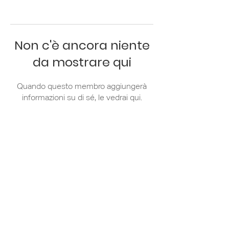
Non c'è ancora niente
da mostrare qui
Quando questo membro aggiungerà
informazioni su di sé, le vedrai qui.
Via Zanella 44/7
20133 Milano
+39 02 36 79 81
31
info@apci.it