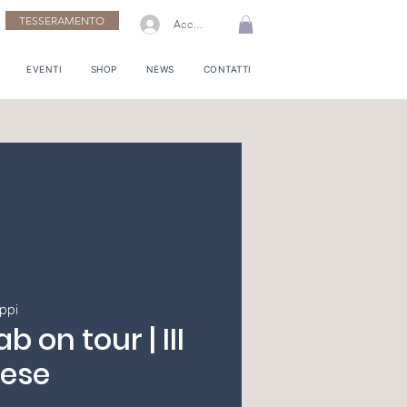
TESSERAMENTO
Accedi
EVENTI
SHOP
NEWS
CONTATTI
ippi
b on tour | III
rese