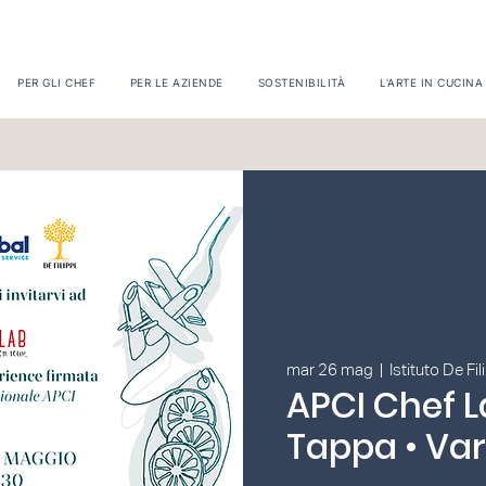
PER GLI CHEF
PER LE AZIENDE
SOSTENIBILITÀ
L'ARTE IN CUCINA
mar 26 mag
  |  
Istituto De Fil
APCI Chef La
Tappa • Va