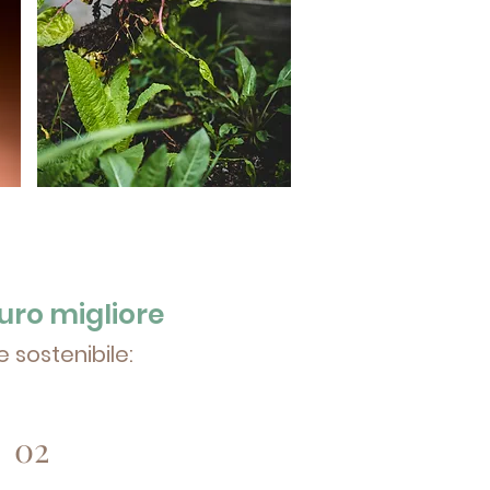
uro migliore
e sostenibile:
02