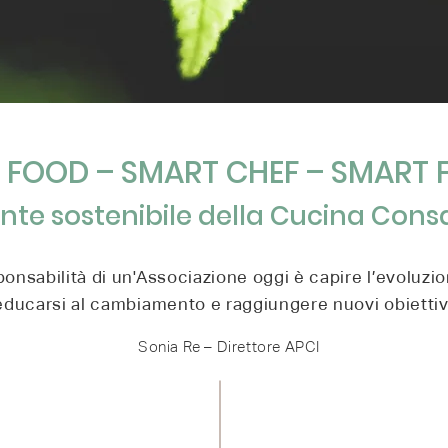
 FOOD – SMART CHEF – SMART F
onte sostenibile della Cucina Con
ponsabilità di un'Associazione oggi è capire l’evoluzi
educarsi al cambiamento e raggiungere nuovi obiettivi
Sonia Re – Direttore APCI