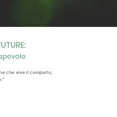
UTURE:
sapevole
one che vive il comparto,
."