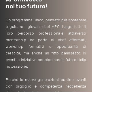
nel tuo futuro!
Un programma unico, pensato per sostenere
e guidare i giovani chef APCI lungo tutto il
loro percorso professionale attraverso
mentorship da parte di chef affermati,
workshop formativi e opportunità di
crescita, ma anche un fitto palinsesto di
eventi e iniziative per plasmare il futuro della
ristorazione.
Perchè le nuove generazioni portino avanti
con orgoglio e competenza l'eccellenza
della Cucina Italiana guidati da chi, ben
prima di loro, ha contributo e continua ogni
giorno a rendere unico questo meraviglioso
comparto.