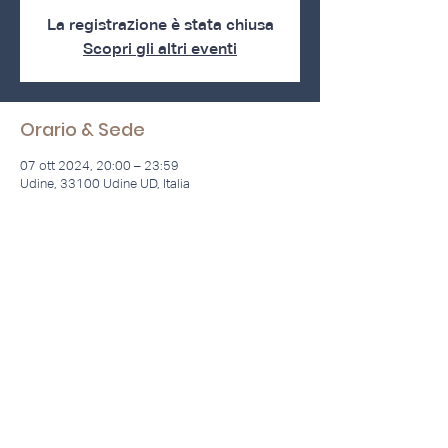
La registrazione è stata chiusa
Scopri gli altri eventi
Orario & Sede
07 ott 2024, 20:00 – 23:59
Udine, 33100 Udine UD, Italia
Via Zanella 44/7
20133 Milano
+39 02 36 79 81