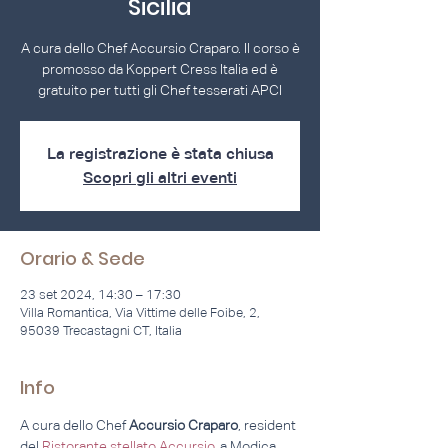
Sicilia
A cura dello Chef Accursio Craparo. Il corso è
promosso da Koppert Cress Italia ed è
gratuito per tutti gli Chef tesserati APCI
La registrazione è stata chiusa
Scopri gli altri eventi
Orario & Sede
23 set 2024, 14:30 – 17:30
Villa Romantica, Via Vittime delle Foibe, 2,
95039 Trecastagni CT, Italia
Info
A cura dello Chef 
Accursio Craparo
, resident 
del 
Ristorante stellato Accursio
, a Modica. 