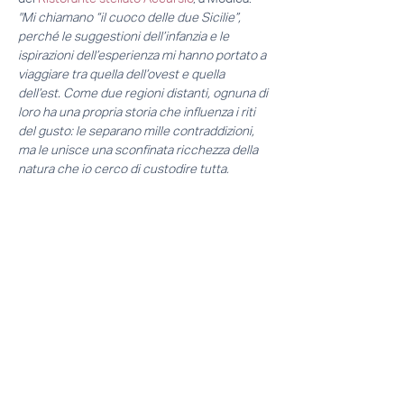
"Mi chiamano “il cuoco delle due Sicilie”, 
perché le suggestioni dell’infanzia e le 
ispirazioni dell’esperienza mi hanno portato a 
viaggiare tra quella dell’ovest e quella 
dell’est. Come due regioni distanti, ognuna di 
loro ha una propria storia che influenza i riti 
del gusto: le separano mille contraddizioni, 
ma le unisce una sconfinata ricchezza della 
natura che io cerco di custodire tutta, 
esaltandola nella mia cucina..."
Il corso è gratuito per tutti gli Chef tesserati 
APCI