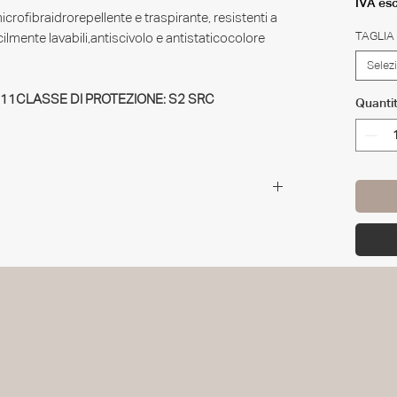
IVA es
crofibraidrorepellente e traspirante, resistenti a
TAGLIA
cilmente lavabili,antiscivolo e antistaticocolore
Selez
011CLASSE DI PROTEZIONE: S2 SRC
Quanti