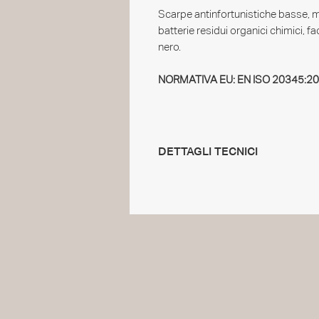
Scarpe antinfortunistiche basse, mi
batterie residui organici chimici, fa
nero.
NORMATIVA EU: EN ISO 20345:2
DETTAGLI TECNICI
Normativa:
EN ISO 20345:2011
Classe di protezione:
S2 SRC