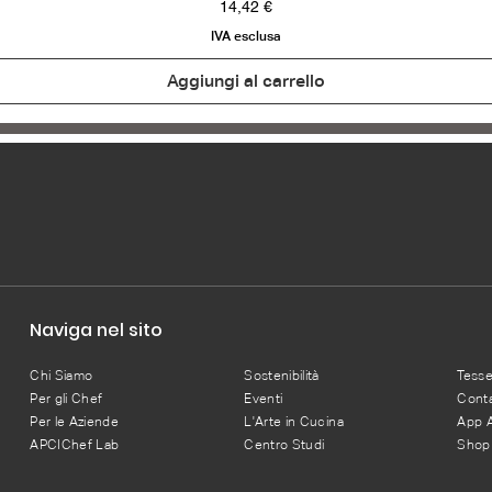
Prezzo
14,42 €
IVA esclusa
Aggiungi al carrello
Naviga nel sito
Chi Siamo
Sostenibilità
Tess
Per gli Chef
Eventi
Conta
Per le Aziende
L'Arte in Cucina
App 
APCIChef Lab
Centro Studi
Shop