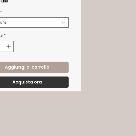
clusa
*
iona
tà
*
Aggiungi al carrello
Acquista ora