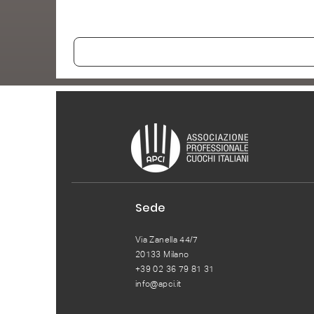
Sede
Via Zanella 44/7
20133 Milano
+39 02 36 79 81 31
info@apci.it