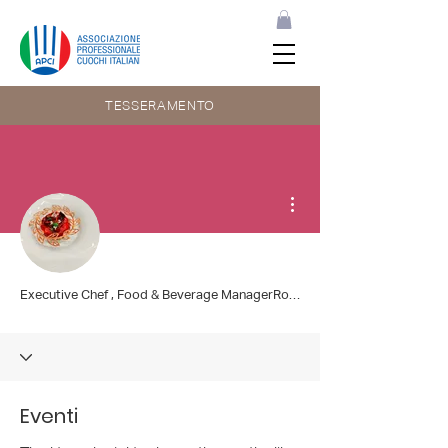
TESSERAMENTO
Altre azioni
Executive Chef , Food & Beverage ManagerRoberto Iavarone
Eventi