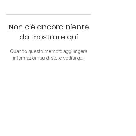
Non c'è ancora niente
da mostrare qui
Quando questo membro aggiungerà
informazioni su di sé, le vedrai qui.
Via Zanella 44/7
20133 Milano
+39 02 36 79 81
31
info@apci.it