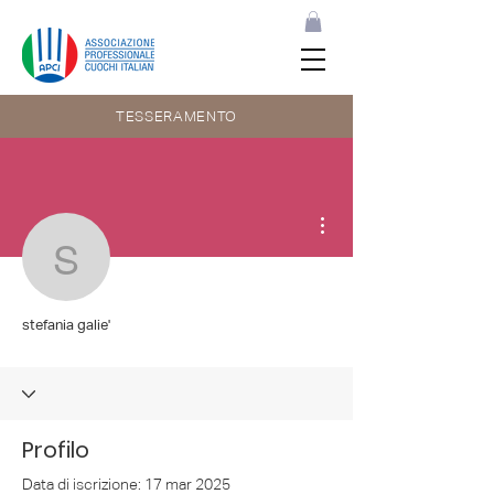
TESSERAMENTO
Altre azioni
stefania galie'
stefania galie'
Profilo
Data di iscrizione: 17 mar 2025