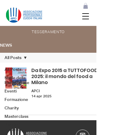
TESSERAMENTO
NEWS
All Posts
All Posts
Da Expo 2015 a TUTTOFOOD
2025: il mondo del food a
Stelle della
Milano
Ristorazione
Eventi
APCI
14 apr 2025
Formazione
Charity
Masterclass
Parità di
genere