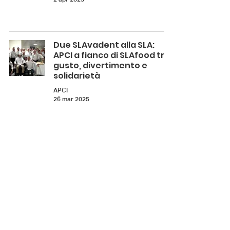
Due SLAvadent alla SLA:
APCI a fianco di SLAfood tra
gusto, divertimento e
solidarietà
APCI
26 mar 2025
Le Stelle della Ristorazione
Academy
APCI
12 mar 2025
Due SLAvadent alla SLA –