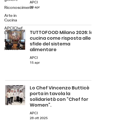
APCI
30 apr
Riconoscimenti
Arte in
Cucina
APCIChef
TUTTOFOOD Milano 2026: la
LAB
cucina come risposta alle
Fiere
sfide del sistema
Horeca
alimentare
APCI
15 apr
Lo Chef Vincenzo Butticè
porta in tavola la
solidarietà con “Chef for
Women”.
APCI
28 ott 2025