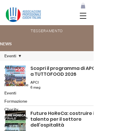
TESSERAMENTO
NEWS
Eventi
All Posts
Scopri il programma di APCI
a TUTTOFOOD 2026
Stelle
della
APCI
Ristorazione
6 mag
Eventi
Formazione
Charity
Future HoReCa: costruire il
Masterclass
talento per il settore
dell’ospitalità
Parità di
genere