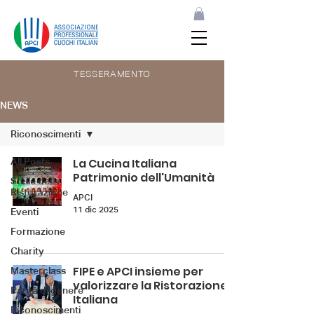
TESSERAMENTO
NEWS
Riconoscimenti
All Posts
La Cucina Italiana
Patrimonio dell'Umanità
Stelle della
Ristorazione
APCI
11 dic 2025
Eventi
Formazione
Charity
FIPE e APCI insieme per
Masterclass
valorizzare la Ristorazione
Parità di genere
Italiana
Riconoscimenti