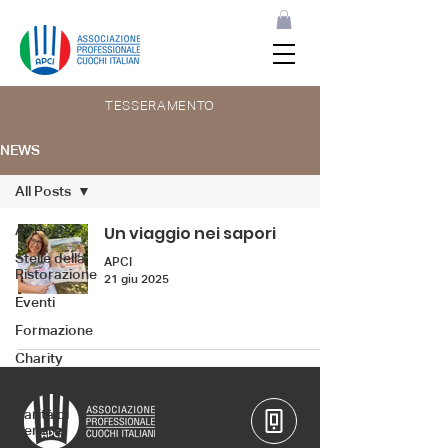
TESSERAMENTO
NEWS
All Posts
All Posts
Un viaggio nei sapori
Stelle della
APCI
Ristorazione
21 giu 2025
Eventi
Formazione
Charity
Masterclass
Parità di
genere