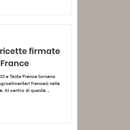
sti, scelti da un comitato
tore. A vincere la sfida
 “Tommaso Fiore”, nella
aro Spallanzani” e nella
 Accoglienza ITS Hotel Manager.
oricette firmate
eFrance
PCI e Taste France tornano
groalimentari francesi nella
a.​ Al centro di questa
si d'eccellenza – patate,
presentate dal CNIPT,
rodotti versatili, sicuri e
er essere reinterpretati dagli
e moderne e radicate nella