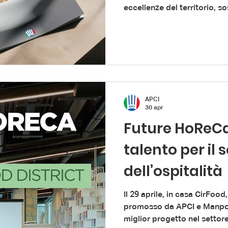
eccellenze del territorio, s
nuove prospettive per il futu
APCI
30 apr
Future HoReCa:
talento per il 
dell’ospitalità
Il 29 aprile, in casa CirFoo
promosso da APCI e Manpo
miglior progetto nel settore