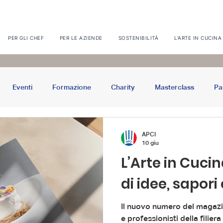
PER GLI CHEF
PER LE AZIENDE
SOSTENIBILITÀ
L'ARTE IN CUCINA
Eventi
Formazione
Charity
Masterclass
Pa
a
APCIChef LAB
Fiere
Horeca
APCI
10 giu
L’Arte in Cucin
di idee, sapor
Il nuovo numero del maga
e professionisti della filier