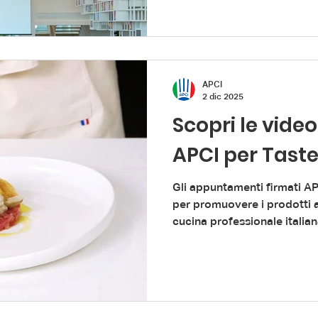
selezionandolo tra i 9 finali
composto da aziende del set
nella categoria Cucina IISS
categoria Sala/Bar IIS “Lazz
categoria
APCI
2 dic 2025
Scopri le vide
APCI per Tast
Gli appuntamenti firmati A
per promuovere i prodotti a
cucina professionale italian
iniziativa, tre filiere france
carne bovina e salumi – rap
dall'INTERBEV e dalla FICT. P
ricchi di identità, perfetti p
chef APCI attraverso ricett