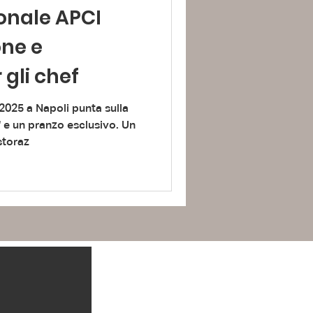
onale APCI
one e
 gli chef
2025 a Napoli punta sulla
 e un pranzo esclusivo. Un
storaz